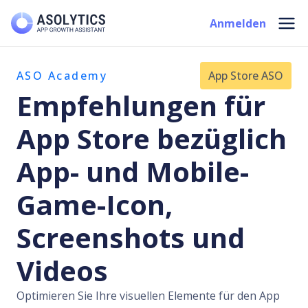
Zum
Mai
Anmelden
Inhalt
Men
springen
ASO Academy
App Store ASO
Empfehlungen für
App Store bezüglich
App- und Mobile-
Game-Icon,
Screenshots und
Videos
Optimieren Sie Ihre visuellen Elemente für den App