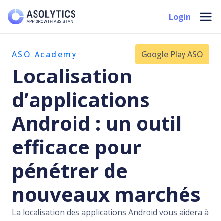
Aller
Mai
Login
au
Men
contenu
ASO Academy
Google Play ASO
Localisation
d’applications
Android : un outil
efficace pour
pénétrer de
nouveaux marchés
La localisation des applications Android vous aidera à