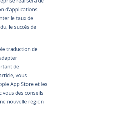
reprise réalisera de
on d’applications.
nter le taux de
du, le succès de
le traduction de
 adapter
rtant de
rticle, vous
pple App Store et les
 vous des conseils
une nouvelle région