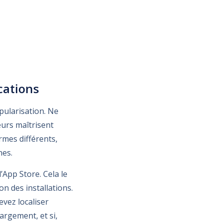
ications
pularisation. Ne
eurs maîtrisent
ermes différents,
nes.
’App Store. Cela le
on des installations.
evez localiser
argement, et si,