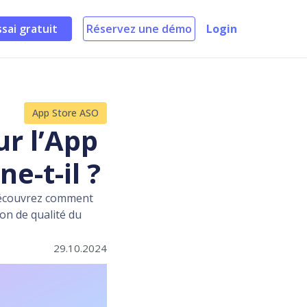
ssai gratuit
Réservez une démo
Login
App Store ASO
ur l’App
e-t-il ?
. Découvrez comment
ion de qualité du
29.10.2024