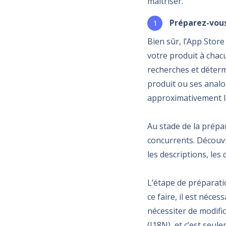
maîtriser.
Préparez-vous
Bien sûr, l’App Stor
votre produit à chacu
recherches et déterm
produit ou ses anal
approximativement l
Au stade de la prépar
concurrents. Découvr
les descriptions, les 
L’étape de préparati
ce faire, il est néce
nécessiter de modific
(I18N), et c’est seul