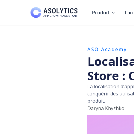
Aller
au
Produit
Tari
contenu
ASO Academy
Localis
Store :
La localisation d'ap
conquérir des utilisa
produit.
Daryna Khyzhko