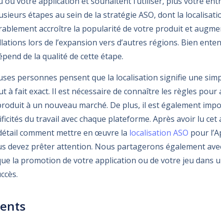
 ou votre application et souhaitent l’utiliser, plus votre ent
lusieurs étapes au sein de la stratégie ASO, dont la localisati
érablement accroître la popularité de votre produit et augme
lations lors de l’expansion vers d’autres régions. Bien enten
pend de la qualité de cette étape.
es personnes pensent que la localisation signifie une simp
ut à fait exact. Il est nécessaire de connaître les règles pour
roduit à un nouveau marché. De plus, il est également impo
icités du travail avec chaque plateforme. Après avoir lu cet a
détail comment mettre en œuvre la
localisation ASO
pour l’A
us devez prêter attention. Nous partagerons également avec
que la promotion de votre application ou de votre jeu dans 
ccès.
tents