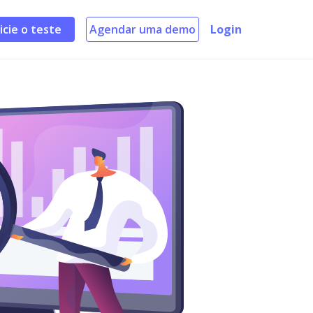
nicie o teste
Agendar uma demo
Login