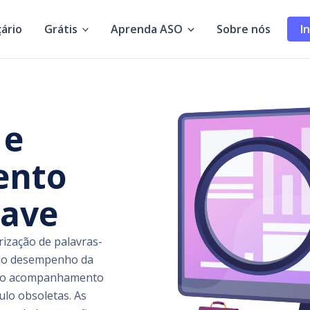
ário
Grátis
Aprenda ASO
Sobre nós
I
 e
ento
have
orização de palavras-
 do desempenho da
r ao acompanhamento
ulo obsoletas. As