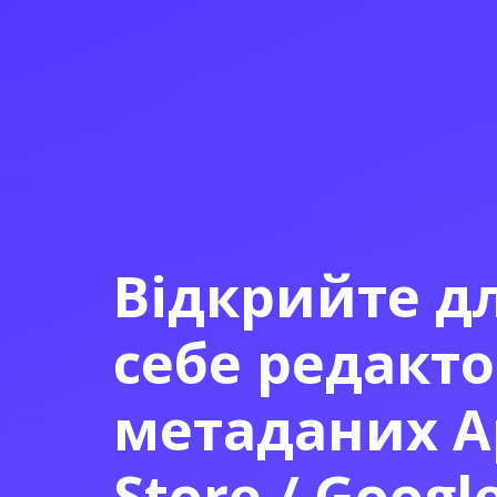
Відкрийте д
себе редакт
метаданих A
Store / Googl