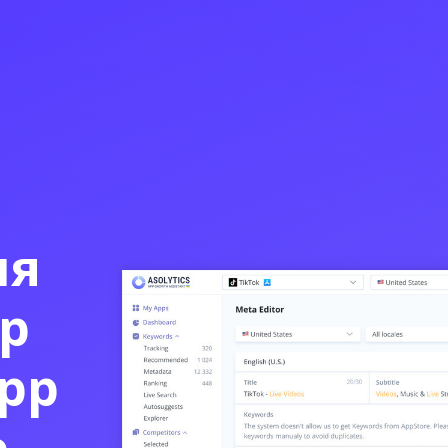
ля
ор
pp
e