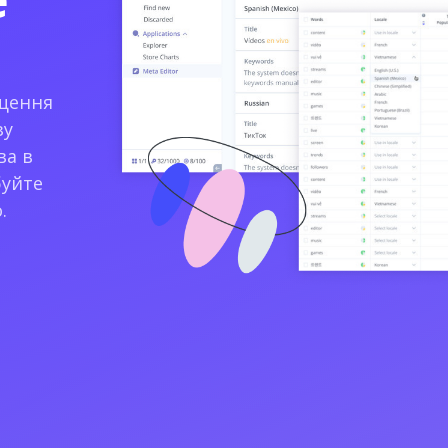
ощення
зу
ва в
буйте
.