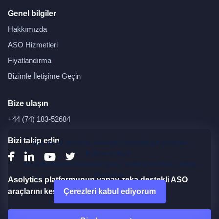
Genel bilgiler
Hakkımızda
ASO Hizmetleri
Fiyatlandırma
Bizimle İletişime Geçin
Bize ulaşın
+44 (74) 183-52684
Bizi takip edin
Size en iyi çevrimiçi deneyimi sunmak için çerezleri
kullanmaktayız.
Bu web sitesini kullanarak çerez politikamızı kabul etmiş
olursunuz.
Asolytics platformunun yapay zeka destekli ASO
araçlarını keşfedin
Çerezleri kabul ediyorum