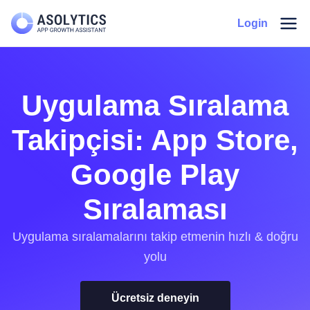
İçeriğe
Mai
Login
atla
Men
Uygulama Sıralama
Takipçisi: App Store,
Google Play
Sıralaması
Uygulama sıralamalarını takip etmenin hızlı & doğru
yolu
Ücretsiz deneyin