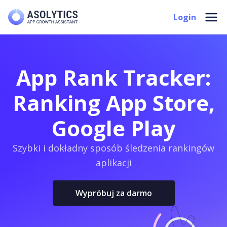
Skip
Mai
Login
to
Men
content
App Rank Tracker:
Ranking App Store,
Google Play
Szybki i dokładny sposób śledzenia rankingów
aplikacji
Wypróbuj za darmo