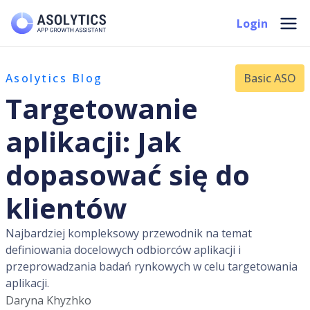
Skip
Mai
Login
to
Men
content
Asolytics Blog
Basic ASO
Targetowanie
aplikacji: Jak
dopasować się do
klientów
Najbardziej kompleksowy przewodnik na temat
definiowania docelowych odbiorców aplikacji i
przeprowadzania badań rynkowych w celu targetowania
aplikacji.
Daryna Khyzhko